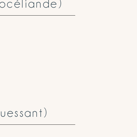
rocéliande)
uessant)