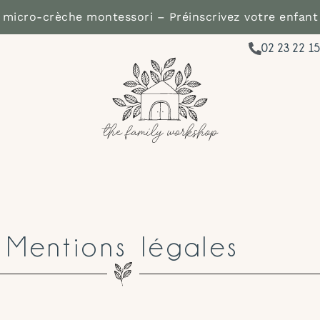
 micro-crèche montessori – Préinscrivez votre enfant
02 23 22 15
Mentions légales