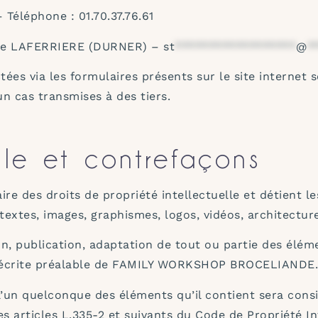
Téléphone : 01.70.37.76.61
ie LAFERRIERE (DURNER) –
st
******************
@
*
ées via les formulaires présents sur le site internet 
cas transmises à des tiers.
elle et contrefaçons
es droits de propriété intellectuelle et détient les
textes, images, graphismes, logos, vidéos, architecture
n, publication, adaptation de tout ou partie des éléme
tion écrite préalable de FAMILY WORKSHOP BROCELIANDE.
 l’un quelconque des éléments qu’il contient sera co
 articles L.335-2 et suivants du Code de Propriété Int