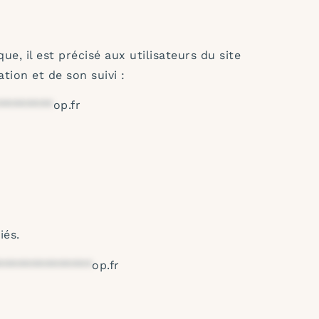
e, il est précisé aux utilisateurs du site
tion et de son suivi :
********
op.fr
iés.
**************
op.fr