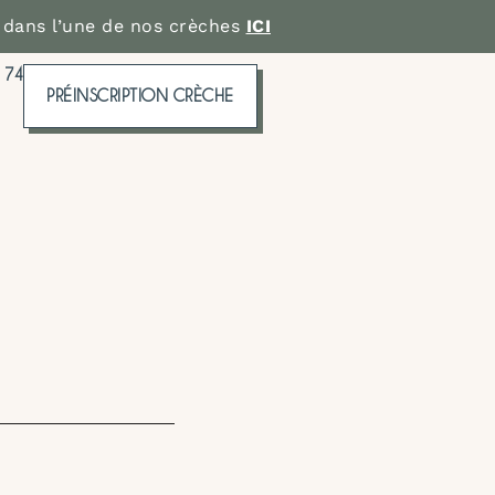
 dans l’une de nos crèches
ICI
 74
PRÉINSCRIPTION CRÈCHE