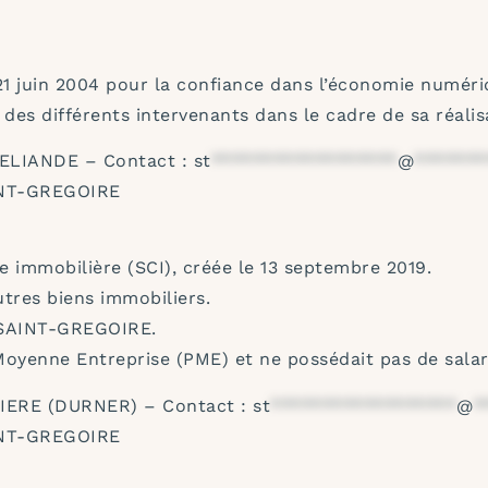
 21 juin 2004 pour la confiance dans l’économie numériqu
 des différents intervenants dans le cadre de sa réalisa
LIANDE – Contact :
st
******************
@
*******
INT-GREGOIRE
mmobilière (SCI), créée le 13 septembre 2019.
utres biens immobiliers.
 SAINT-GREGOIRE.
 Moyenne Entreprise (PME) et ne possédait pas de salar
IERE (DURNER) – Contact :
st
******************
@
*
INT-GREGOIRE