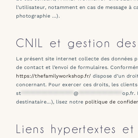
l’utilisateur, notamment en cas de message à car
photographie …).
CNIL et gestion des
Le présent site internet collecte des données p
de contact et l’envoi de formulaires. Conforméme
https://thefamilyworkshop.fr/
dispose d’un droit
concernant. Pour exercer ces droits, les client
st
******************
@
***************
op.fr
.
destinataire…), lisez notre
politique de confiden
Liens hypertextes et